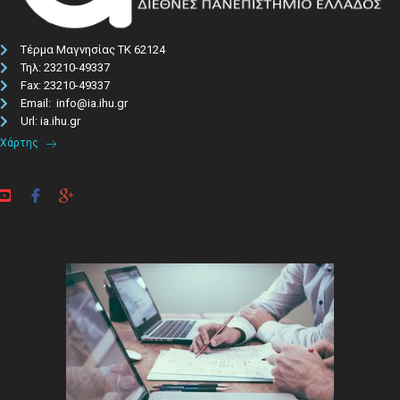
Τέρμα Μαγνησίας ΤΚ 62124
Τηλ: 23210-49337​
Fax: 23210-49337
Email: info@ia.ihu.gr
Url: ia.ihu.gr
Χάρτης