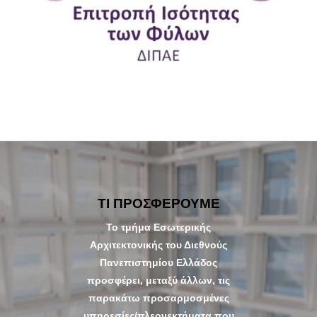
replica
wateches
ΤΙ ΠΡΟΣΦΕΡΟΥΜΕ
To τμήμα Εσωτερικής
Αρχιτεκτονικής του Διεθνούς
Πανεπιστημίου Ελλάδος
προσφέρει, μεταξύ άλλων, τις
παρακάτω προσαρμοσμένες
υπηρεσίες/πλεονεκτήματα που