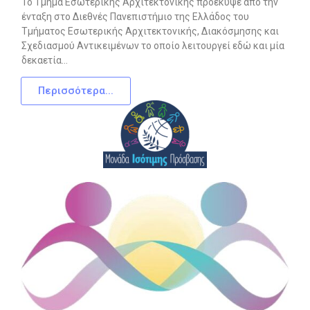
Το Τμήμα Εσωτερικής Αρχιτεκτονικής προέκυψε από την
ένταξη στο Διεθνές Πανεπιστήμιο της Ελλάδος του
Τμήματος Εσωτερικής Αρχιτεκτονικής, Διακόσμησης και
Σχεδιασμού Αντικειμένων το οποίο λειτουργεί εδώ και μία
δεκαετία…
rolex
replica
Περισσότερα...
Buy
the
Best
Replica
Watches
Welcome
to
UK
replica
watches
sales
online
store,
buy
perfect