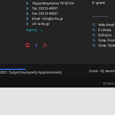
E-gram
Τέρμα Μαγνησίας ΤΚ 62124
Τηλ: 23210-49337​
Fax: 23210-49337
Email: info@ia.ihu.gr
Url: ia.ihu.gr
Web-Email
E-Library
Χάρτης
Εύδοξος
Γραφ. δια
Γραφ. Πρα
Zoom - Εξ αποσ
2021. Τμήμα Εσωτερικής Αρχιτεκτονικής
© Σχεδί