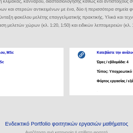
η κλίμακας, καννάβου, διαστασιολόγησης καθώς και αντίστοιχους 
ρων και στερεών αντικειμένων με ένα, δύο ή περισσότερα σημεία φ
σύνταξη φακέλου μελέτης επαγγελματικής πρακτικής. Υλικά και τεχ
η μελετών χώρων (κλ. 1:20, 1:50) και ειδικών λεπτομερειών (κλ. 1:1
λου, MSc
Κατεβάστε την ανάλυ
MSc
Ώρες / εβδομάδα: 4
Τύπος: Υποχρεωτικό
Φόρτος εργασίας / εξ
.
Ενδεικτικό Portfolio φοιτητικών εργασιών μαθήματος
Αναζήτηση ανά κατηγορία ή επίθετο φοιτητή