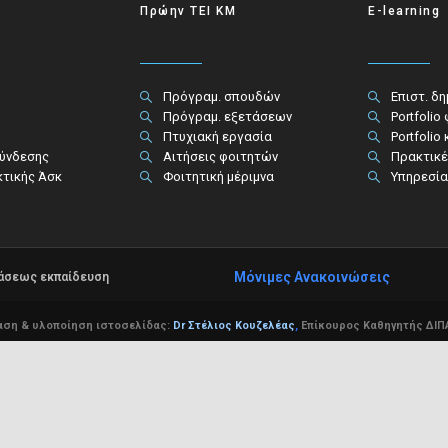
Πρώην ΤΕΙ ΚΜ
E-learning
Πρόγραμ. σπουδών
Επιστ. δ
Πρόγραμ. εξετάσεων
Portfolio
Πτυχιακή εργασία
Portfolio
σύνδεσης
Αιτήσεις φοιτητών
Πρακτικέ
κτικής Άσκ
Φοιτητική μέριμνα
Υπηρεσία
Μόνιμες Ανακοινώσεις
τάσεως εκπαίδευση
αση & υλοποίηση ιστοσελίδας:
Dr Στέλιος Κουζελέας
,
Επίκουρος Καθηγητής ΔΙΠΑ