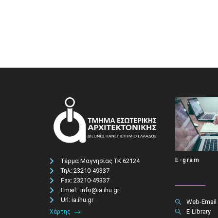
E-gram
Τέρμα Μαγνησίας ΤΚ 62124
Τηλ: 23210-49337​
Fax: 23210-49337
Email: info@ia.ihu.gr
Url: ia.ihu.gr
Web-Email
E-Library
Χάρτης