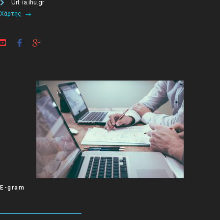
Url: ia.ihu.gr
Χάρτης
E-gram