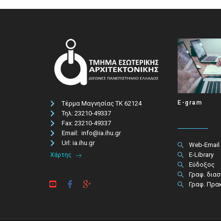
E-gram
Τέρμα Μαγνησίας ΤΚ 62124
Τηλ: 23210-49337​
Fax: 23210-49337
Email: info@ia.ihu.gr
Url: ia.ihu.gr
Web-Email
E-Library
Χάρτης
Εύδοξος
Γραφ. δια
Γραφ. Πρα