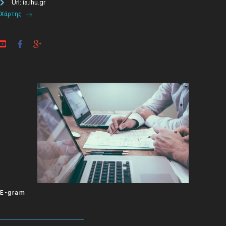
Url: ia.ihu.gr
Χάρτης
E-gram