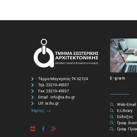
E-gram
Τέρμα Μαγνησίας ΤΚ 62124
Τηλ: 23210-49337​
Fax: 23210-49337
Email: info@ia.ihu.gr
Url: ia.ihu.gr
Web-Email
E-Library
Χάρτης
Εύδοξος
Γραφ. δια
Γραφ. Πρα