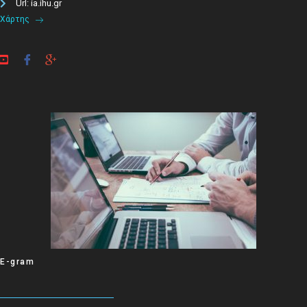
Url: ia.ihu.gr
Χάρτης
E-gram