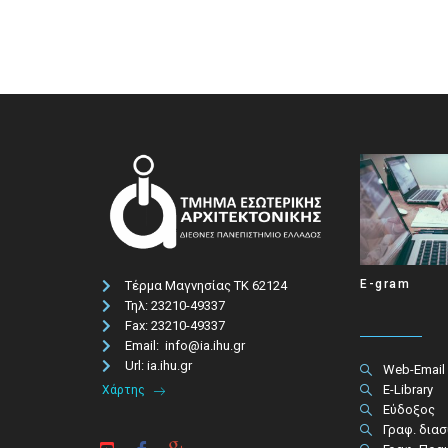
E-gram
Τέρμα Μαγνησίας ΤΚ 62124
Τηλ: 23210-49337​
Fax: 23210-49337
Email: info@ia.ihu.gr
Url: ia.ihu.gr
Web-Email
E-Library
Χάρτης
Εύδοξος
Γραφ. δια