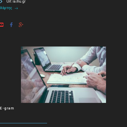
Url: ia.ihu.gr
Χάρτης
E-gram