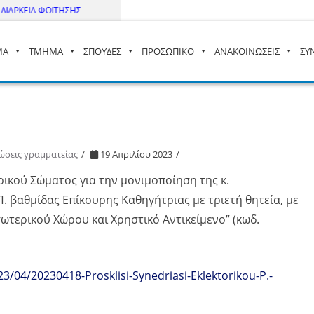
ΑΡΚΕΙΑ ΦΟΙΤΗΣΗΣ ------------
ΜΑ
ΤΜΗΜΑ
ΣΠΟΥΔΕΣ
ΠΡΟΣΩΠΙΚΟ
ΑΝΑΚΟΙΝΩΣΕΙΣ
ΣΥ
– ΔΙ.ΠΑ.Ε
ώσεις γραμματείας
19 Απριλίου 2023
ικού Σώματος για την μονιμοποίηση της κ.
. βαθμίδας Επίκουρης Καθηγήτριας με τριετή θητεία, με
σωτερικού Χώρου και Χρηστικό Αντικείμενο” (κωδ.
23/04/20230418-Prosklisi-Synedriasi-Eklektorikou-P.-