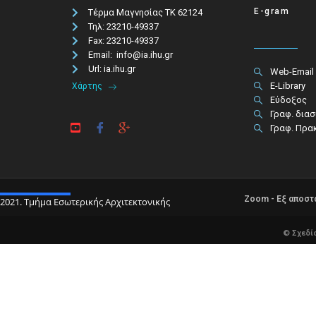
E-gram
Τέρμα Μαγνησίας ΤΚ 62124
Τηλ: 23210-49337​
Fax: 23210-49337
Email: info@ia.ihu.gr
Url: ia.ihu.gr
Web-Email
E-Library
Χάρτης
Εύδοξος
Γραφ. δια
Γραφ. Πρα
Zoom - Εξ αποσ
2021. Τμήμα Εσωτερικής Αρχιτεκτονικής
© Σχεδί