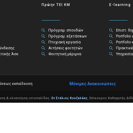
Πρώην ΤΕΙ ΚΜ
E-learning
Πρόγραμ. σπουδών
Επιστ. δ
Πρόγραμ. εξετάσεων
Portfolio
Πτυχιακή εργασία
Portfolio
σύνδεσης
Αιτήσεις φοιτητών
Πρακτικέ
κτικής Άσκ
Φοιτητική μέριμνα
Υπηρεσία
Μόνιμες Ανακοινώσεις
τάσεως εκπαίδευση
αση & υλοποίηση ιστοσελίδας:
Dr Στέλιος Κουζελέας
,
Επίκουρος Καθηγητής ΔΙΠΑ