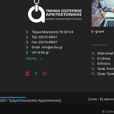
E-gram
Τέρμα Μαγνησίας ΤΚ 62124
Τηλ: 23210-49337​
Fax: 23210-49337
Email: info@ia.ihu.gr
Url: ia.ihu.gr
Web-Email
E-Library
Χάρτης
Εύδοξος
Γραφ. δια
Γραφ. Πρα
Zoom - Εξ αποσ
2021. Τμήμα Εσωτερικής Αρχιτεκτονικής
© Σχεδί