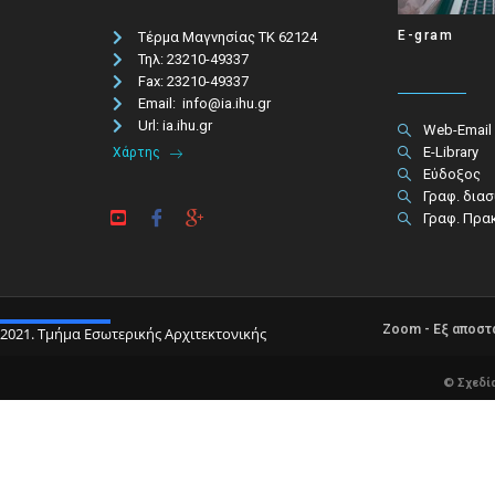
E-gram
Τέρμα Μαγνησίας ΤΚ 62124
Τηλ: 23210-49337​
Fax: 23210-49337
Email: info@ia.ihu.gr
Url: ia.ihu.gr
Web-Email
E-Library
Χάρτης
Εύδοξος
Γραφ. δια
Γραφ. Πρα
Zoom - Εξ αποσ
2021. Τμήμα Εσωτερικής Αρχιτεκτονικής
© Σχεδί