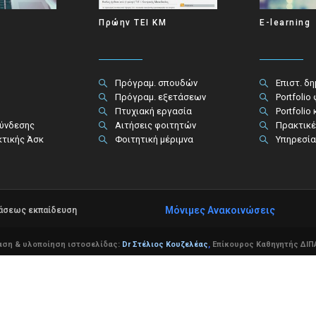
Πρώην ΤΕΙ ΚΜ
E-learning
Πρόγραμ. σπουδών
Επιστ. δ
Πρόγραμ. εξετάσεων
Portfolio
Πτυχιακή εργασία
Portfolio
σύνδεσης
Αιτήσεις φοιτητών
Πρακτικέ
κτικής Άσκ
Φοιτητική μέριμνα
Υπηρεσία
Μόνιμες Ανακοινώσεις
τάσεως εκπαίδευση
αση & υλοποίηση ιστοσελίδας:
Dr Στέλιος Κουζελέας
,
Επίκουρος Καθηγητής ΔΙΠΑ