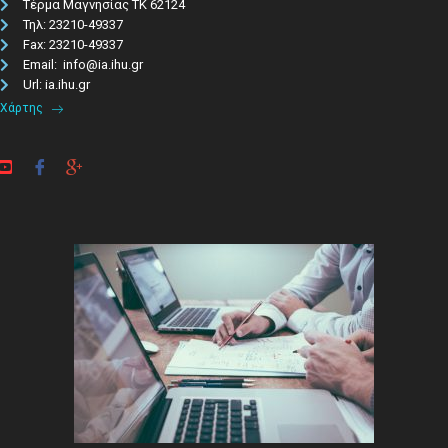
Τέρμα Μαγνησίας ΤΚ 62124
Τηλ: 23210-49337​
Fax: 23210-49337
Email: info@ia.ihu.gr
Url: ia.ihu.gr
Χάρτης