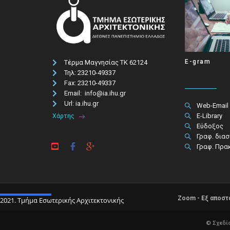
E-gram
Τέρμα Μαγνησίας ΤΚ 62124
Τηλ: 23210-49337​
Fax: 23210-49337
Email: info@ia.ihu.gr
Url: ia.ihu.gr
Web-Email
E-Library
Χάρτης
Εύδοξος
Γραφ. δια
Γραφ. Πρα
Zoom - Εξ αποσ
2021. Τμήμα Εσωτερικής Αρχιτεκτονικής
© Σχεδί