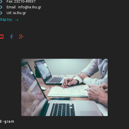
Fax: 23210-49337
Email: info@ia.ihu.gr
Url: ia.ihu.gr
Χάρτης
E-gram