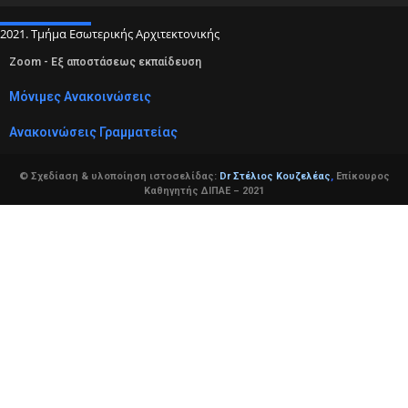
2021. Τμήμα Εσωτερικής Αρχιτεκτονικής
Zoom - Εξ αποστάσεως εκπαίδευση
Μόνιμες Ανακοινώσεις
Ανακοινώσεις Γραμματείας
© Σχεδίαση & υλοποίηση ιστοσελίδας:
Dr Στέλιος Κουζελέας
,
Επίκουρος
Καθηγητής ΔΙΠΑΕ – 2021