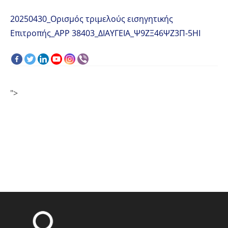
20250430_Ορισμός τριμελούς εισηγητικής
Επιτροπής_APP 38403_ΔΙΑΥΓΕΙΑ_Ψ9ΖΞ46ΨΖ3Π-5ΗΙ
">