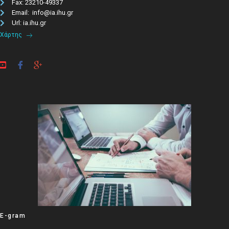
Fax: 23210-49337
Email: info@ia.ihu.gr
Url: ia.ihu.gr
Χάρτης
E-gram