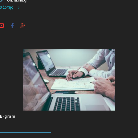
Url: ia.ihu.gr
Χάρτης
E-gram