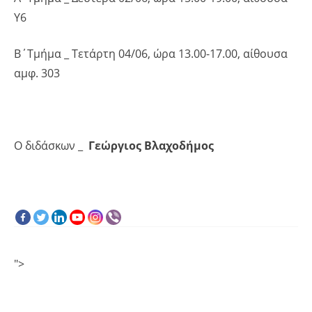
Υ6
Β΄Τμήμα _ Τετάρτη 04/06, ώρα 13.00-17.00, αίθουσα
αμφ. 303
Ο διδάσκων _
Γεώργιος Βλαχοδήμος
">