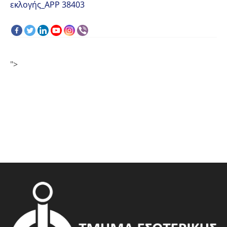
εκλογής_APP 38403
">