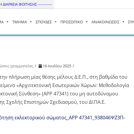
ΙΑΡΚΕΙΑ ΦΟΙΤΗΣΗΣ ------------
ΜΑ
ΤΜΗΜΑ
ΣΠΟΥΔΕΣ
ΠΡΟΣΩΠΙΚΟ
ΑΝΑΚΟΙΝΩΣΕΙΣ
ΣΥ
– ΔΙ.ΠΑ.Ε
ώσεις γραμματείας
16 Ιουλίου 2025
ην πλήρωση μίας θέσης μέλους Δ.Ε.Π., στη βαθμίδα του
κείμενο «Αρχιτεκτονική Εσωτερικών Χώρων: Μεθοδολογία
τεκτονική Σύνθεση» (APP 47341) του μη αυτοδύναμου
ης Σχολής Επιστημών Σχεδιασμού, του ΔΙ.ΠΑ.Ε.
τηση εκλεκτορικού σώματος_APP 47341_938046ΨΖ3Π-