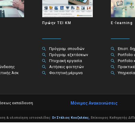
Πρώην ΤΕΙ ΚΜ
E-learning
Πρόγραμ. σπουδών
Επιστ. δ
Πρόγραμ. εξετάσεων
Portfolio
Πτυχιακή εργασία
Portfolio
σύνδεσης
Αιτήσεις φοιτητών
Πρακτικέ
κτικής Άσκ
Φοιτητική μέριμνα
Υπηρεσία
Μόνιμες Ανακοινώσεις
τάσεως εκπαίδευση
αση & υλοποίηση ιστοσελίδας:
Dr Στέλιος Κουζελέας
,
Επίκουρος Καθηγητής ΔΙΠΑ