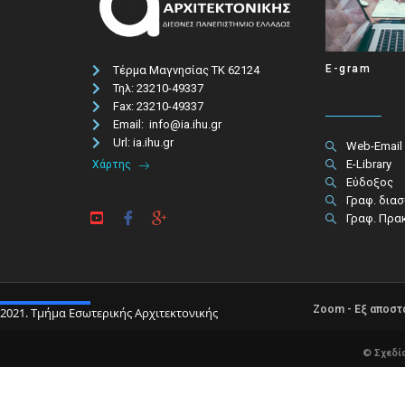
E-gram
Τέρμα Μαγνησίας ΤΚ 62124
Τηλ: 23210-49337​
Fax: 23210-49337
Email: info@ia.ihu.gr
Url: ia.ihu.gr
Web-Email
E-Library
Χάρτης
Εύδοξος
Γραφ. δια
Γραφ. Πρα
Zoom - Εξ αποσ
2021. Τμήμα Εσωτερικής Αρχιτεκτονικής
© Σχεδί