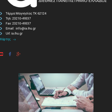
Τέρμα Μαγνησίας ΤΚ 62124
Τηλ: 23210-49337​
Fax: 23210-49337
Email: info@ia.ihu.gr
Url: ia.ihu.gr
Χάρτης