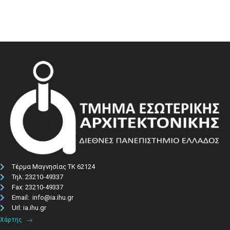
Τέρμα Μαγνησίας ΤΚ 62124
Τηλ: 23210-49337​
Fax: 23210-49337
Email: info@ia.ihu.gr
Url: ia.ihu.gr
Χάρτης