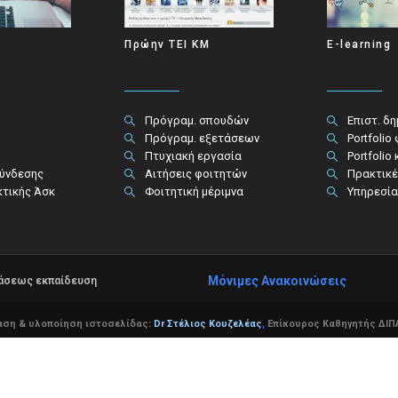
Πρώην ΤΕΙ ΚΜ
E-learning
Πρόγραμ. σπουδών
Επιστ. δ
Πρόγραμ. εξετάσεων
Portfolio
Πτυχιακή εργασία
Portfolio
σύνδεσης
Αιτήσεις φοιτητών
Πρακτικέ
κτικής Άσκ
Φοιτητική μέριμνα
Υπηρεσία
Μόνιμες Ανακοινώσεις
τάσεως εκπαίδευση
αση & υλοποίηση ιστοσελίδας:
Dr Στέλιος Κουζελέας
,
Επίκουρος Καθηγητής ΔΙΠΑ