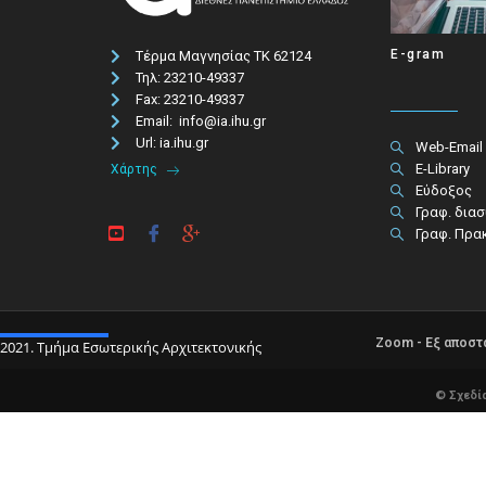
E-gram
Τέρμα Μαγνησίας ΤΚ 62124
Τηλ: 23210-49337​
Fax: 23210-49337
Email: info@ia.ihu.gr
Url: ia.ihu.gr
Web-Email
E-Library
Χάρτης
Εύδοξος
Γραφ. δια
Γραφ. Πρα
Zoom - Εξ αποσ
2021. Τμήμα Εσωτερικής Αρχιτεκτονικής
© Σχεδί