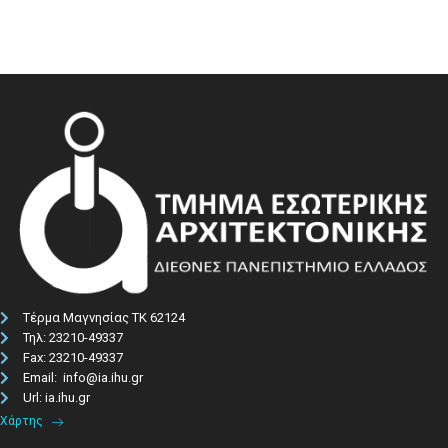
Τέρμα Μαγνησίας ΤΚ 62124
Τηλ: 23210-49337​
Fax: 23210-49337
Email: info@ia.ihu.gr
Url: ia.ihu.gr
Χάρτης