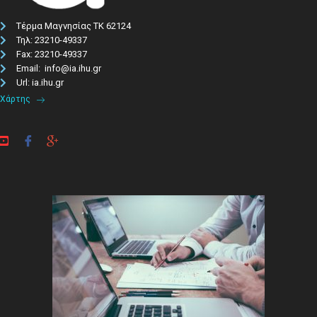
Τέρμα Μαγνησίας ΤΚ 62124
Τηλ: 23210-49337​
Fax: 23210-49337
Email: info@ia.ihu.gr
Url: ia.ihu.gr
Χάρτης