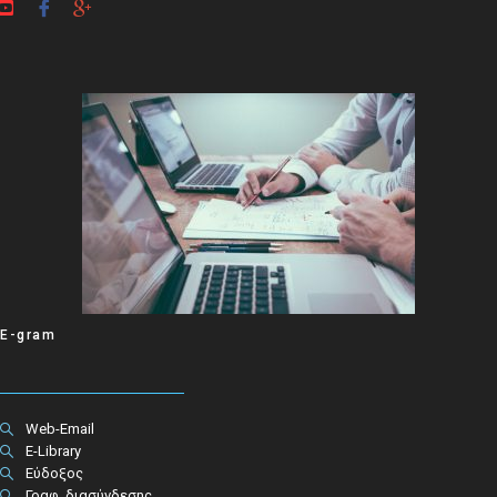
E-gram
Web-Email
E-Library
Εύδοξος
Γραφ. διασύνδεσης