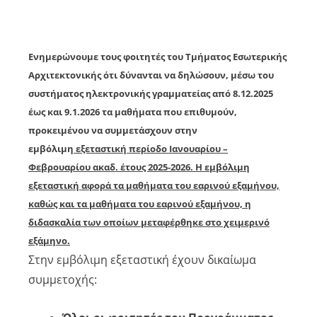
Ενημερώνουμε τους φοιτητές του Τμήματος Εσωτερικής
Αρχιτεκτονικής ότι δύνανται να δηλώσουν, μέσω του
συστήματος ηλεκτρονικής γραμματείας από
8.12.2025
έως και 9.1.2026
τα μαθήματα που επιθυμούν,
προκειμένου να συμμετάσχουν στην
εμβόλιμη
εξε
ταστική περίοδο Ιανουαρίου –
Φεβρουαρίου ακαδ. έτους 2025-2026. Η εμβόλιμη
εξεταστική αφορά τα μαθήματα του εαρινού εξαμήνου,
καθώς και τα μαθήματα του εαρινού εξαμήνου, η
διδασκαλία των οποίων μεταφέρθηκε στο χειμερινό
εξάμηνο.
Στην εμβόλιμη εξεταστική έχουν δικαίωμα
συμμετοχής: