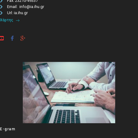
Fax: 23210-49337
Email: info@ia.ihu.gr
Url: ia.ihu.gr
Χάρτης
E-gram