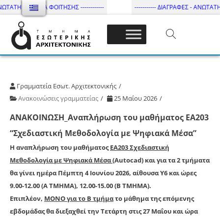
ΩΤΑΤΗ ΔΙΑΡΚΕΙΑ ΦΟΙΤΗΣΗΣ ------------
----------- ΔΙΑΓΡΑΦΕΣ - ΑΝΩΤΑΤΗ Δ
Τμήμα Εσωτ. Αρχιτεκτονικής – ΔΙ.ΠΑ.Ε
Γραμματεία Εσωτ. Αρχιτεκτονικής
Ανακοινώσεις γραμματείας
25 Μαΐου 2026
ΑΝΑΚΟΙΝΩΣΗ_Αναπλήρωση του μαθήματος ΕΑ203
“Σχεδιαστική Μεθοδολογία με Ψηφιακά Μέσα”
Η
αναπλήρωση
του μαθήματος
ΕΑ203 Σχεδιαστική
Μεθοδολογία με Ψηφιακά Μέσα
(Autocad) και για τα 2 τμήματα
θα γίνει ημέρα
Πέμπτη 4 Ιουνίου 2026
, αίθουσα Υ6 και ώρες
9.00-12.00 (Α ΤΜΗΜΑ), 12.00-15.00 (Β ΤΜΗΜΑ).
Επιπλέον,
ΜΟΝΟ για το Β τμήμα
το μάθημα της επόμενης
εβδομάδας θα διεξαχθεί την
Τετάρτη στις 27 Μαΐου
και ώρα