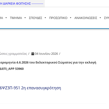
ΔΙΑΡΚΕΙΑ ΦΟΙΤΗΣΗΣ ------------
ΜΑ
ΤΜΗΜΑ
ΣΠΟΥΔΕΣ
ΠΡΟΣΩΠΙΚΟ
ΑΝΑΚΟΙΝΩΣΕΙΣ
ΣΥ
– ΔΙ.ΠΑ.Ε
ώσεις γραμματείας
04 Ιουνίου 2026
ομηνία 4.6.2026 του Εκλεκτορικού Σώματος για την εκλογή
ΔΕΠ)_APP 53960
6ΨΖ3Π-951 2η επανασυγκρότηση