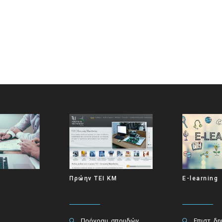
Πρώην ΤΕΙ ΚΜ
E-learning
Πρόγραμ. σπουδών
Επιστ. δ