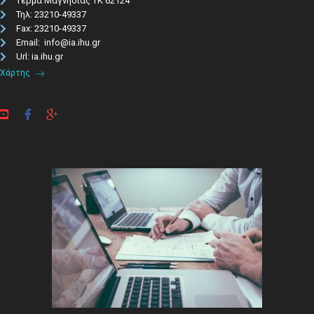
Τέρμα Μαγνησίας ΤΚ 62124
Τηλ: 23210-49337​
Fax: 23210-49337
Email: info@ia.ihu.gr
Url: ia.ihu.gr
Χάρτης