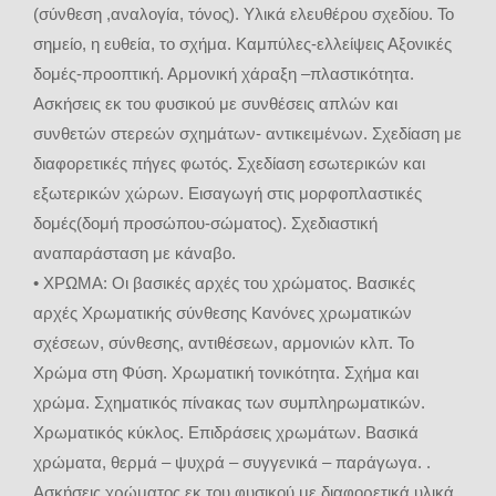
(σύνθεση ,αναλογία, τόνος). Υλικά ελευθέρου σχεδίου. Το
σημείο, η ευθεία, το σχήμα. Καμπύλες-ελλείψεις Αξονικές
δομές-προοπτική. Αρμονική χάραξη –πλαστικότητα.
Ασκήσεις εκ του φυσικού με συνθέσεις απλών και
συνθετών στερεών σχημάτων- αντικειμένων. Σχεδίαση με
διαφορετικές πήγες φωτός. Σχεδίαση εσωτερικών και
εξωτερικών χώρων. Εισαγωγή στις μορφοπλαστικές
δομές(δομή προσώπου-σώματος). Σχεδιαστική
αναπαράσταση με κάναβο.
• ΧΡΩΜΑ: Οι βασικές αρχές του χρώματος. Βασικές
αρχές Χρωματικής σύνθεσης Κανόνες χρωματικών
σχέσεων, σύνθεσης, αντιθέσεων, αρμονιών κλπ. Το
Χρώμα στη Φύση. Χρωματική τονικότητα. Σχήμα και
χρώμα. Σχηματικός πίνακας των συμπληρωματικών.
Χρωματικός κύκλος. Επιδράσεις χρωμάτων. Βασικά
χρώματα, θερμά – ψυχρά – συγγενικά – παράγωγα. .
Ασκήσεις χρώματος εκ του φυσικού με διαφορετικά υλικά.