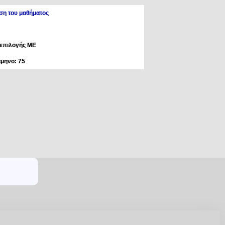
ση του μαθήματος
 επιλογής ΜΕ
άμηνο: 75