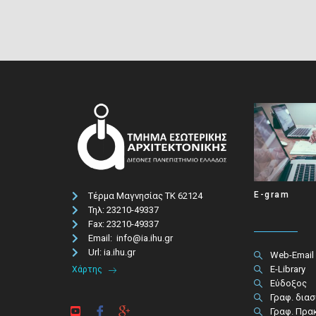
E-gram
Τέρμα Μαγνησίας ΤΚ 62124
Τηλ: 23210-49337​
Fax: 23210-49337
Email: info@ia.ihu.gr
Url: ia.ihu.gr
Web-Email
E-Library
Χάρτης
Εύδοξος
Γραφ. δια
Γραφ. Πρα