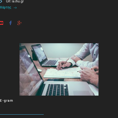
Url: ia.ihu.gr
Χάρτης
E-gram