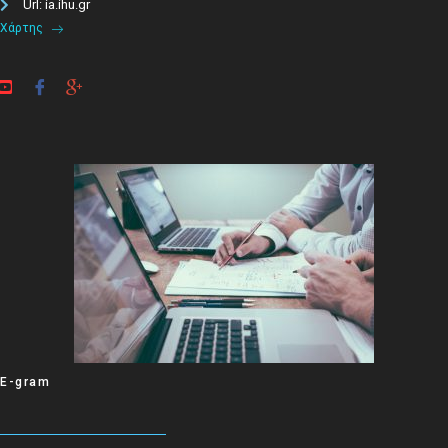
Url: ia.ihu.gr
Χάρτης
E-gram