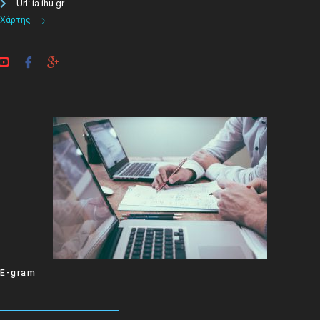
Url: ia.ihu.gr
Χάρτης
E-gram