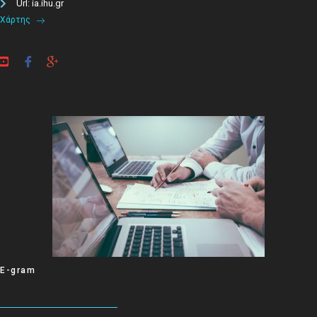
Url: ia.ihu.gr
Χάρτης
E-gram