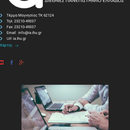
Τέρμα Μαγνησίας ΤΚ 62124
Τηλ: 23210-49337​
Fax: 23210-49337
Email: info@ia.ihu.gr
Url: ia.ihu.gr
Χάρτης