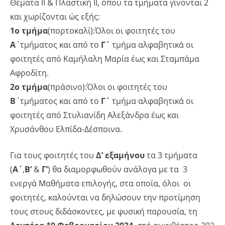
Θέματα ΙΙ & Πλαστική ΙΙ, όπου τα τμήματα γίνονται 2
και χωρίζονται ώς εξής:
1ο τμήμα
(πορτοκαλί):Όλοι οι φοιτητές του
Α
΄τμήματος και από το
Γ΄
τμήμα αλφαβητικά οι
φοιτητές από Καμήλαλη Μαρία έως και Σταμπάμα
Αφροδίτη.
2ο τμήμα
(πράσινο):Όλοι οι φοιτητές του
Β
΄τμήματος και από το
Γ΄
τμήμα αλφαβητικά οι
φοιτητές από Στυλιανίδη Αλεξάνδρα έως και
Χρυσάνθου Ελπίδα-Δέσποινα.
Για τους φοιτητές του
Δ’ εξαμήνου
τα 3 τμήματα
(
Α΄
,
Β’
&
Γ’
) θα διαμορφωθούν ανάλογα με τα 3
ενεργά Μαθήματα επιλογής, στα οποία, όλοι οι
φοιτητές, καλούνται να δηλώσουν την προτίμηση
τους στους διδάσκοντες, με φυσική παρουσία, τη