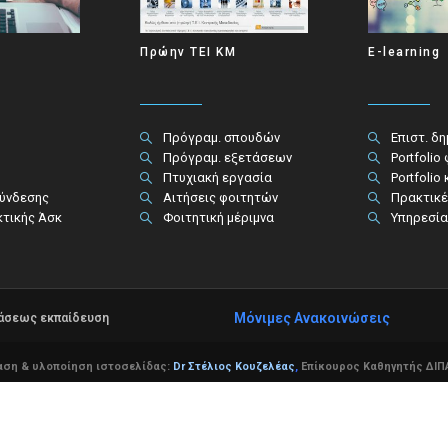
Πρώην ΤΕΙ ΚΜ
E-learning
Πρόγραμ. σπουδών
Επιστ. δ
Πρόγραμ. εξετάσεων
Portfolio
Πτυχιακή εργασία
Portfolio
σύνδεσης
Αιτήσεις φοιτητών
Πρακτικέ
κτικής Άσκ
Φοιτητική μέριμνα
Υπηρεσία
Μόνιμες Ανακοινώσεις
τάσεως εκπαίδευση
αση & υλοποίηση ιστοσελίδας:
Dr Στέλιος Κουζελέας
,
Επίκουρος Καθηγητής ΔΙΠΑ