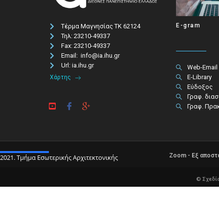
E-gram
Τέρμα Μαγνησίας ΤΚ 62124
Τηλ: 23210-49337​
Fax: 23210-49337
Email: info@ia.ihu.gr
Url: ia.ihu.gr
Web-Email
E-Library
Χάρτης
Εύδοξος
Γραφ. δια
Γραφ. Πρα
Zoom - Εξ αποσ
2021. Τμήμα Εσωτερικής Αρχιτεκτονικής
© Σχεδί