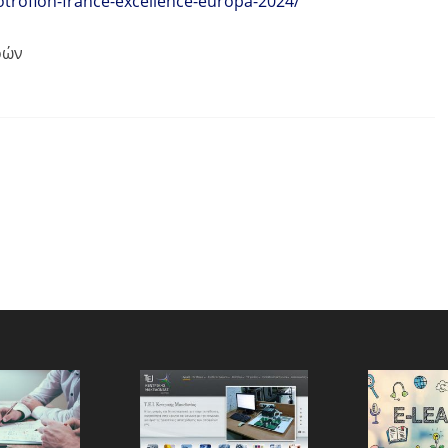
trofion-france-excellence-europa-2024/
ρών