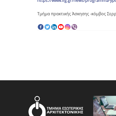
https://www.ifg.gr/news/programma-ypo
Τμήμα πρακτικής Άσκησης -κόμβος Σερ