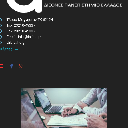
Τέρμα Μαγνησίας ΤΚ 62124
Τηλ: 23210-49337​
Fax: 23210-49337
Email: info@ia.ihu.gr
Url: ia.ihu.gr
Χάρτης