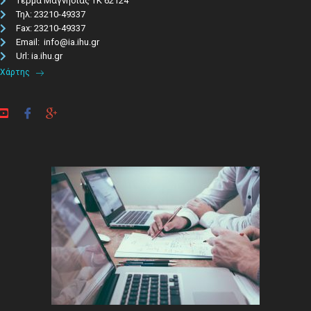
Τέρμα Μαγνησίας ΤΚ 62124
Τηλ: 23210-49337​
Fax: 23210-49337
Email: info@ia.ihu.gr
Url: ia.ihu.gr
Χάρτης