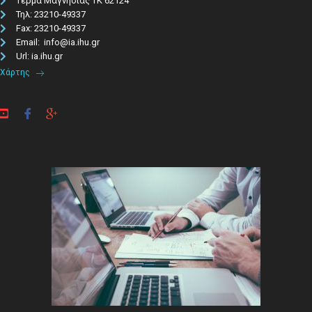
Τέρμα Μαγνησίας ΤΚ 62124
Τηλ: 23210-49337​
Fax: 23210-49337
Email: info@ia.ihu.gr
Url: ia.ihu.gr
Χάρτης