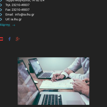
Τέρμα Μαγνησίας ΤΚ 62124
Τηλ: 23210-49337​
Fax: 23210-49337
Email: info@ia.ihu.gr
Url: ia.ihu.gr
Χάρτης