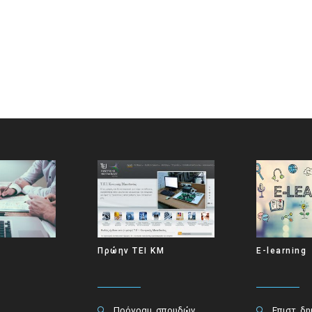
Πρώην ΤΕΙ ΚΜ
E-learning
Πρόγραμ. σπουδών
Επιστ. δ