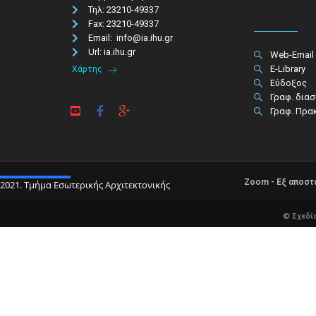
Τηλ: 23210-49337​
Fax: 23210-49337
Email: info@ia.ihu.gr
Url: ia.ihu.gr
Web-Email
E-Library
Χάρτης
Εύδοξος
Γραφ. δια
Γραφ. Πρα
Zoom - Εξ αποσ
2021. Τμήμα Εσωτερικής Αρχιτεκτονικής
© Σχεδί