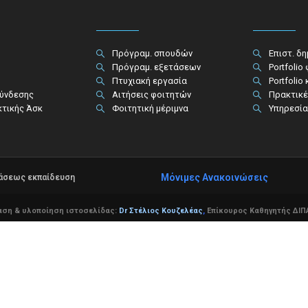
Πρόγραμ. σπουδών
Επιστ. δ
Πρόγραμ. εξετάσεων
Portfolio
Πτυχιακή εργασία
Portfolio
σύνδεσης
Αιτήσεις φοιτητών
Πρακτικέ
κτικής Άσκ
Φοιτητική μέριμνα
Υπηρεσία
Μόνιμες Ανακοινώσεις
τάσεως εκπαίδευση
αση & υλοποίηση ιστοσελίδας:
Dr Στέλιος Κουζελέας
,
Επίκουρος Καθηγητής ΔΙΠΑ