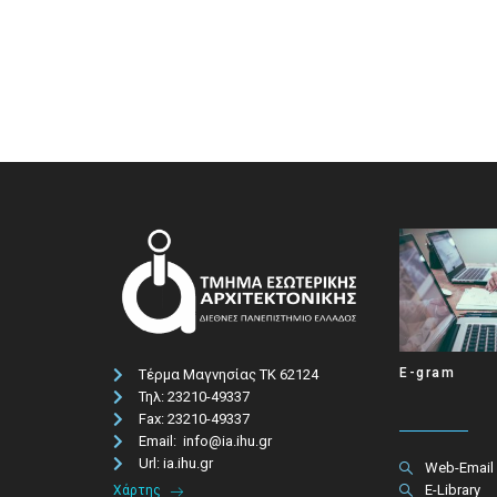
E-gram
Τέρμα Μαγνησίας ΤΚ 62124
Τηλ: 23210-49337​
Fax: 23210-49337
Email: info@ia.ihu.gr
Url: ia.ihu.gr
Web-Email
E-Library
Χάρτης